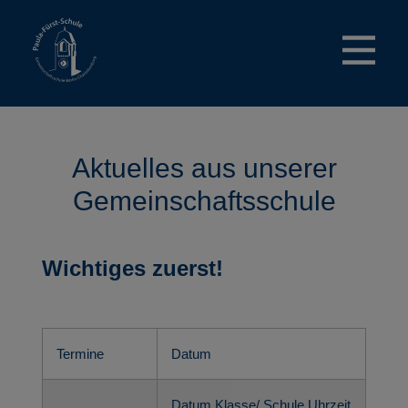
Zum
Inhalt
springen
Aktuelles aus unserer
Gemeinschaftsschule
Wichtiges zuerst!
Termine
Datum
Datum Klasse/ Schule Uhrzeit