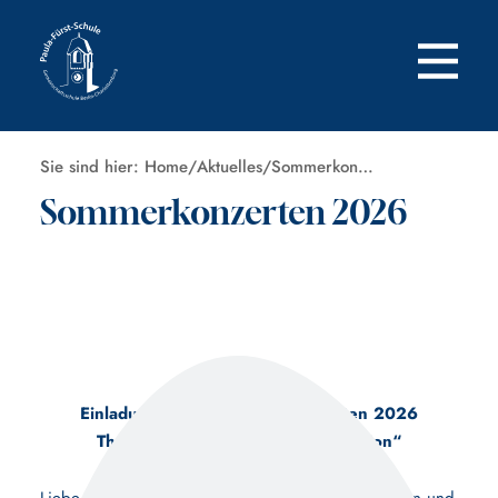
Zum
Inhalt
springen
Sie sind hier:
Home
/
Aktuelles
/
Sommerkonzerten 2026
Sommerkonzerten 2026
Einladung zu den Sommerkonzerten 2026
Thema: „The (Un-)answered Question“