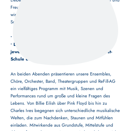
Liebe Eltern, Schülerinnen und Schüler, Freundinnen und
Freunde unserer Schule,
wir laden herzlich zu unseren diesjährigen
Sommerkonzerten am
• Montag, 22. Juni 2026
• Dienstag, 23. Juni 2026
jeweils um 18:00 Uhr in die Aula der Paula-Fürst-
Schule ein.
An beiden Abenden präsentieren unsere Ensembles,
Chöre, Orchester, Band, Theatergruppen und ReFill-AG
ein vielfältiges Programm mit Musik, Szenen und
Performances rund um große und kleine Fragen des
Lebens. Von Billie Eilish über Pink Floyd bis hin zu
Charles Ives begegnen sich unterschiedliche musikalische
Welten, die zum Nachdenken, Staunen und Mitfühlen
einladen. Mitwirkende aus Grundstufe, Mittelstufe und