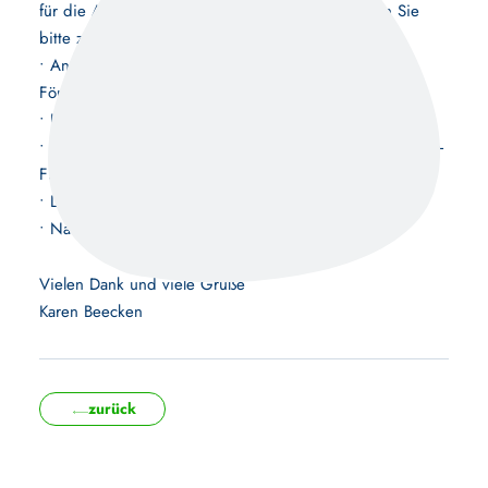
für die Anmeldung. Folgende Unterlagen bringen Sie
bitte zum vereinbarten Termin mit:
• Anmeldebogen für die Sekundarstufe I und die
Förderprognose
• Halbjahreszeugnis der 6. Klasse
• Motivationsschreiben – warum möchte ich an die Paula-
Fürst-Schule
• Lichtbild und Geburtsurkunde des Kindes
• Nachweis über Masernimpfung
Vielen Dank und viele Grüße
Karen Beecken
zurück