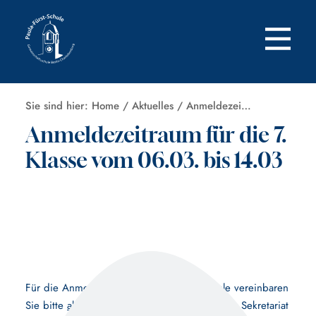
Zum
Inhalt
springen
Sie sind hier:
Home
/
Aktuelles
/
Anmeldezeitraum für die 7. Klasse vom 06.03. bis 14.03
Anmeldezeitraum für die 7.
Klasse vom 06.03. bis 14.03
Für die Anmeldung an der Paula-Fürst-Schule vereinbaren
Sie bitte
ab dem 17.02.2025
einen Termin im Sekretariat